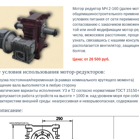
Мотор редуктор МЧ 2-160 (далее мот
общемашиностроительного применен
условиях питания от сети переменног
согласованию с заказчиком возможе
той или иной модификации мотор-ре
числа, межосевое расстояние, проце
узнать, связавшись с нашими консул
располагается вентилятор, защищен
болтов.
Цена: от 26 500 руб.
 условия использования мотор-редукторов:
рузка постоянная/переменная (в рамках номинального крутящего момента)
щение вала выполняется в любую сторону
матические варианты исполнения: У3 и Т2 согласно нормативам ГОСТ 15150-6
 допускается работа устройств на высоте > 1000 м. над уровнем моря при со
актеристики внешней среды: неагрессивная и невзрывоопасная, содержание
описание: