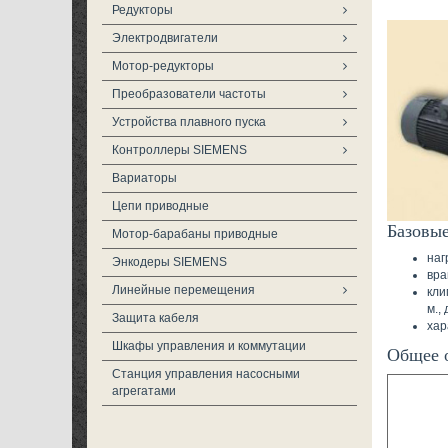
Редукторы
Электродвигатели
Мотор-редукторы
Преобразователи частоты
Устройства плавного пуска
Контроллеры SIEMENS
Вариаторы
Цепи приводные
Базовые
Мотор-барабаны приводные
наг
Энкодеры SIEMENS
вра
Линейные перемещения
кли
м.,
Защита кабеля
хар
Шкафы управления и коммутации
Общее 
Станция управления насосными
агрегатами