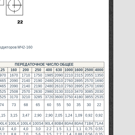
едукторов МЧ2-160
ПЕРЕДАТОЧНОЕ ЧИСЛО ОБЩЕЕ
125
160
200
250
400
630
1000
1600
2500
4000
970
1670
1710
1750
1985
2090
2210
2315
2055
1350
465
2090
2140
2190
2480
2610
2760
2895
2570
1690
465
2090
2140
2190
2480
2610
2760
2895
2570
1690
525
2508
2570
2630
2980
3130
3310
3470
3085
2030
525
3170
3210
3285
3720
3600
3750
4180
3855
2535
74
73
68
65
60
55
50
35
30
22
,15
3,15
3,47
2,90
2,90
2,05
1,24
1,09
0,92
0,92
00L4
100L4
100L4
100S4
90L4
80B4
80A4
80A4
71B4
71A4
4,0
4,0
4,0
3,0
2.2
1.5
1,1
1,1
0,75
0,55
1,2
8,8
7,0
5,6
3,5
2,2
1,4
0,88
0,56
0,35