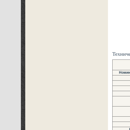
Технич
Номин