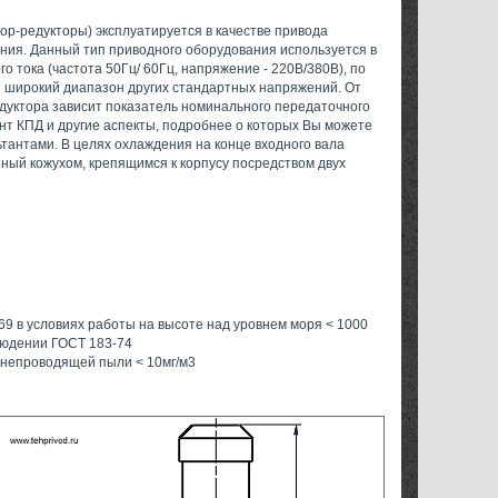
ор-редукторы) эксплуатируется в качестве привода
ия. Данный тип приводного оборудования используется в
о тока (частота 50Гц/ 60Гц, напряжение - 220В/380В), по
н широкий диапазон других стандартных напряжений. От
дуктора зависит показатель номинального передаточного
нт КПД и другие аспекты, подробнее о которых Вы можете
ьтантами. В целях охлаждения на конце входного вала
ный кожухом, крепящимся к корпусу посредством двух
9 в условиях работы на высоте над уровнем моря < 1000
блюдении ГОСТ 183-74
 непроводящей пыли < 10мг/м3