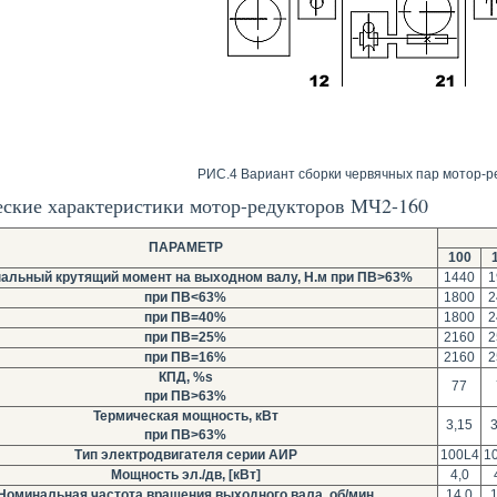
РИС.4 Вариант сборки червячных пар мотор-р
еские характеристики мотор-редукторов МЧ2-160
ПАРАМЕТР
100
альный крутящий момент на выходном валу, Н.м при ПВ>63%
1440
1
при ПВ<63%
1800
2
при ПВ=40%
1800
2
при ПВ=25%
2160
2
при ПВ=16%
2160
2
КПД, %s
77
при ПВ>63%
Термическая мощность, кВт
3,15
3
при ПВ>63%
Тип электродвигателя серии АИР
100L4
1
Мощность эл./дв, [кВт]
4,0
Номинальная частота вращения выходного вала, об/мин
14,0
1