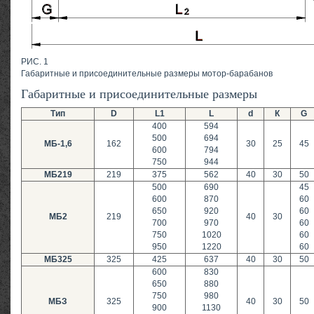
РИС. 1
Габаритные и присоединительные размеры мотор-барабанов
Габаритные и присоединительные размеры
Тип
D
L1
L
d
К
G
400
594
500
694
МБ-1,6
162
30
25
45
600
794
750
944
МБ219
219
375
562
40
30
50
500
690
45
600
870
60
650
920
60
МБ2
219
40
30
700
970
60
750
1020
60
950
1220
60
МБ325
325
425
637
40
30
50
600
830
650
880
750
980
МБЗ
325
40
30
50
900
1130