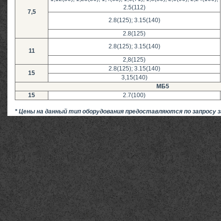
2.5(112)
7,5
2.8(125); 3.15(140)
2.8(125)
2.8(125); 3.15(140)
11
2,8(125)
2.8(125); 3.15(140)
15
3,15(140)
МБ5
15
2.7(100)
* Цены на данный тип оборудования предоставляются по запросу з