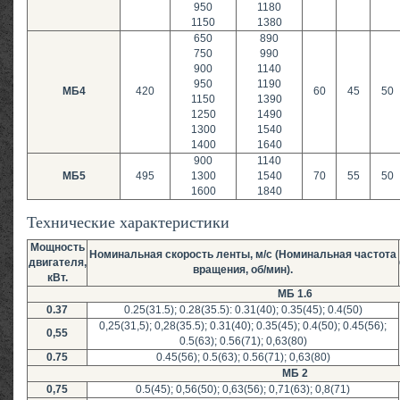
950
1180
1150
1380
650
890
750
990
900
1140
950
1190
МБ4
420
60
45
50
1150
1390
1250
1490
1300
1540
1400
1640
900
1140
МБ5
495
1300
1540
70
55
50
1600
1840
Технические характеристики
Мощность
Номинальная скорость ленты, м/с (Номинальная частота
двигателя,
вращения, об/мин).
кВт.
МБ 1.6
0.37
0.25(31.5); 0.28(35.5): 0.31(40); 0.35(45); 0.4(50)
0,25(31,5); 0,28(35.5); 0.31(40); 0.35(45); 0.4(50); 0.45(56);
0,55
0.5(63); 0.56(71); 0,63(80)
0.75
0.45(56); 0.5(63); 0.56(71); 0,63(80)
МБ 2
0,75
0.5(45); 0,56(50); 0,63(56); 0,71(63); 0,8(71)