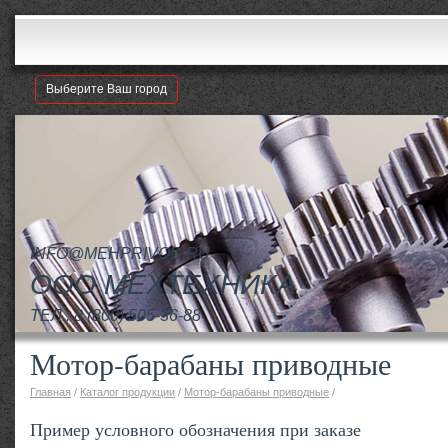
Выберите Ваш город
INFO@MEHPRIVOD.RU
ООО МЕХТЕХНИКА
ТЕЛ.:
8 (800) 505-36-88
Мотор-барабаны приводные
Главная
/
Каталог продукции
/
Мотор-барабаны приводные
/
Пример условного обозначения при заказе